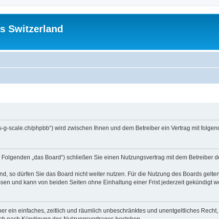
s Switzerland
//us-g-scale.ch/phpbb“) wird zwischen Ihnen und dem Betreiber ein Vertrag mit fol
m Folgenden „das Board“) schließen Sie einen Nutzungsvertrag mit dem Betreiber d
, so dürfen Sie das Board nicht weiter nutzen. Für die Nutzung des Boards gelten 
sen und kann von beiden Seiten ohne Einhaltung einer Frist jederzeit gekündigt w
iber ein einfaches, zeitlich und räumlich unbeschränktes und unentgeltliches Rech
auch nach Kündigung des Nutzungsvertrages bestehen.