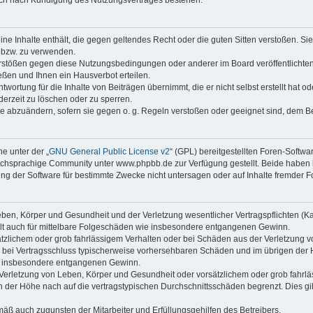
keine Inhalte enthält, die gegen geltendes Recht oder die guten Sitten verstoßen. Si
n bzw. zu verwenden.
erstößen gegen diese Nutzungsbedingungen oder anderer im Board veröffentlicht
ßen und Ihnen ein Hausverbot erteilen.
wortung für die Inhalte von Beiträgen übernimmt, die er nicht selbst erstellt hat 
derzeit zu löschen oder zu sperren.
äge abzuändern, sofern sie gegen o. g. Regeln verstoßen oder geeignet sind, dem 
e unter der „
GNU General Public License v2
“ (GPL) bereitgestellten Foren-Soft
chsprachige Community unter www.phpbb.de zur Verfügung gestellt. Beide haben ke
g der Software für bestimmte Zwecke nicht untersagen oder auf Inhalte fremder F
ben, Körper und Gesundheit und der Verletzung wesentlicher Vertragspflichten (Kard
gilt auch für mittelbare Folgeschäden wie insbesondere entgangenen Gewinn.
ätzlichem oder grob fahrlässigem Verhalten oder bei Schäden aus der Verletzung 
 die bei Vertragsschluss typischerweise vorhersehbaren Schäden und im übrigen de
wie insbesondere entgangenen Gewinn.
erletzung von Leben, Körper und Gesundheit oder vorsätzlichem oder grob fahrläs
der Höhe nach auf die vertragstypischen Durchschnittsschäden begrenzt. Dies gi
mäß auch zugunsten der Mitarbeiter und Erfüllungsgehilfen des Betreibers.