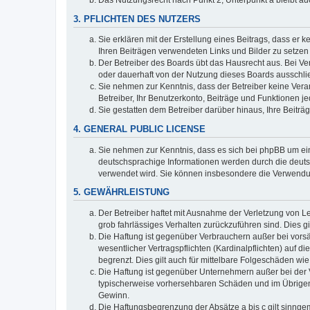
3. PFLICHTEN DES NUTZERS
Sie erklären mit der Erstellung eines Beitrags, dass er 
Ihren Beiträgen verwendeten Links und Bilder zu setze
Der Betreiber des Boards übt das Hausrecht aus. Bei V
oder dauerhaft von der Nutzung dieses Boards ausschlie
Sie nehmen zur Kenntnis, dass der Betreiber keine Verant
Betreiber, Ihr Benutzerkonto, Beiträge und Funktionen je
Sie gestatten dem Betreiber darüber hinaus, Ihre Beitr
4. GENERAL PUBLIC LICENSE
Sie nehmen zur Kenntnis, dass es sich bei phpBB um ein
deutschsprachige Informationen werden durch die deuts
verwendet wird. Sie können insbesondere die Verwendun
5. GEWÄHRLEISTUNG
Der Betreiber haftet mit Ausnahme der Verletzung von Le
grob fahrlässiges Verhalten zurückzuführen sind. Dies 
Die Haftung ist gegenüber Verbrauchern außer bei vors
wesentlicher Vertragspflichten (Kardinalpflichten) auf
begrenzt. Dies gilt auch für mittelbare Folgeschäden 
Die Haftung ist gegenüber Unternehmern außer bei der V
typischerweise vorhersehbaren Schäden und im Übrigen 
Gewinn.
Die Haftungsbegrenzung der Absätze a bis c gilt sinnge