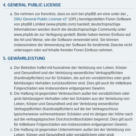
4. GENERAL PUBLIC LICENSE
Sie nehmen zur Kenntnis, dass es sich bei phpBB um eine unter der „
GNU General Public License v2
“ (GPL) bereitgestellten Foren-Software
von phpBB Limited (www.phpbb.com) handelt; deutschsprachige
Informationen werden durch die deutschsprachige Community unter
www.phpbb.de zur Verfügung gestellt. Beide haben keinen Einfluss auf
die Art und Weise, wie die Software verwendet wird. Sie können
insbesondere die Verwendung der Software für bestimmte Zwecke nicht
untersagen oder auf Inhalte fremder Foren Einfluss nehmen.
5. GEWÄHRLEISTUNG
Der Betreiber haftet mit Ausnahme der Verletzung von Leben, Körper
und Gesundheit und der Verletzung wesentlicher Vertragspflichten
(Kardinalpflichten) nur für Schäden, die auf ein vorsätzliches oder grob
fahrlässiges Verhalten zurückzuführen sind. Dies gilt auch für mittelbare
Folgeschäden wie insbesondere entgangenen Gewinn.
Die Haftung ist gegenüber Verbrauchern außer bei vorsätzlichem oder
grob fahrlässigem Verhalten oder bei Schäden aus der Verletzung von
Leben, Körper und Gesundheit und der Verletzung wesentlicher
Vertragspflichten (Kardinalpflichten) auf die bei Vertragsschluss
typischerweise vorhersehbaren Schäden und im übrigen der Höhe nach
auf die vertragstypischen Durchschnittsschäden begrenzt. Dies gilt auch
für mittelbare Folgeschäden wie insbesondere entgangenen Gewinn.
Die Haftung ist gegenüber Unternehmern außer bei der Verletzung von
Leben, Körper und Gesundheit oder vorsätzlichem oder grob