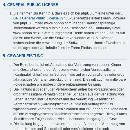
4. GENERAL PUBLIC LICENSE
Sie nehmen zur Kenntnis, dass es sich bei phpBB um eine unter der „
GNU General Public License v2
“ (GPL) bereitgestellten Foren-Software
von phpBB Limited (www.phpbb.com) handelt; deutschsprachige
Informationen werden durch die deutschsprachige Community unter
www.phpbb.de zur Verfügung gestellt. Beide haben keinen Einfluss auf
die Art und Weise, wie die Software verwendet wird. Sie können
insbesondere die Verwendung der Software für bestimmte Zwecke nicht
untersagen oder auf Inhalte fremder Foren Einfluss nehmen.
5. GEWÄHRLEISTUNG
Der Betreiber haftet mit Ausnahme der Verletzung von Leben, Körper
und Gesundheit und der Verletzung wesentlicher Vertragspflichten
(Kardinalpflichten) nur für Schäden, die auf ein vorsätzliches oder grob
fahrlässiges Verhalten zurückzuführen sind. Dies gilt auch für mittelbare
Folgeschäden wie insbesondere entgangenen Gewinn.
Die Haftung ist gegenüber Verbrauchern außer bei vorsätzlichem oder
grob fahrlässigem Verhalten oder bei Schäden aus der Verletzung von
Leben, Körper und Gesundheit und der Verletzung wesentlicher
Vertragspflichten (Kardinalpflichten) auf die bei Vertragsschluss
typischerweise vorhersehbaren Schäden und im übrigen der Höhe nach
auf die vertragstypischen Durchschnittsschäden begrenzt. Dies gilt auch
für mittelbare Folgeschäden wie insbesondere entgangenen Gewinn.
Die Haftung ist gegenüber Unternehmern außer bei der Verletzung von
Leben, Körper und Gesundheit oder vorsätzlichem oder grob