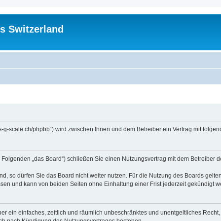
s Switzerland
//us-g-scale.ch/phpbb“) wird zwischen Ihnen und dem Betreiber ein Vertrag mit fol
m Folgenden „das Board“) schließen Sie einen Nutzungsvertrag mit dem Betreiber d
, so dürfen Sie das Board nicht weiter nutzen. Für die Nutzung des Boards gelten 
sen und kann von beiden Seiten ohne Einhaltung einer Frist jederzeit gekündigt w
iber ein einfaches, zeitlich und räumlich unbeschränktes und unentgeltliches Rech
auch nach Kündigung des Nutzungsvertrages bestehen.