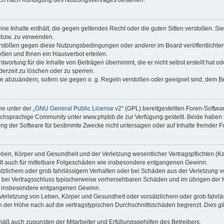
keine Inhalte enthält, die gegen geltendes Recht oder die guten Sitten verstoßen. Si
n bzw. zu verwenden.
erstößen gegen diese Nutzungsbedingungen oder anderer im Board veröffentlicht
ßen und Ihnen ein Hausverbot erteilen.
wortung für die Inhalte von Beiträgen übernimmt, die er nicht selbst erstellt hat 
derzeit zu löschen oder zu sperren.
äge abzuändern, sofern sie gegen o. g. Regeln verstoßen oder geeignet sind, dem 
e unter der „
GNU General Public License v2
“ (GPL) bereitgestellten Foren-Soft
chsprachige Community unter www.phpbb.de zur Verfügung gestellt. Beide haben ke
g der Software für bestimmte Zwecke nicht untersagen oder auf Inhalte fremder F
ben, Körper und Gesundheit und der Verletzung wesentlicher Vertragspflichten (Kard
gilt auch für mittelbare Folgeschäden wie insbesondere entgangenen Gewinn.
ätzlichem oder grob fahrlässigem Verhalten oder bei Schäden aus der Verletzung 
 die bei Vertragsschluss typischerweise vorhersehbaren Schäden und im übrigen de
wie insbesondere entgangenen Gewinn.
erletzung von Leben, Körper und Gesundheit oder vorsätzlichem oder grob fahrläs
der Höhe nach auf die vertragstypischen Durchschnittsschäden begrenzt. Dies gi
mäß auch zugunsten der Mitarbeiter und Erfüllungsgehilfen des Betreibers.