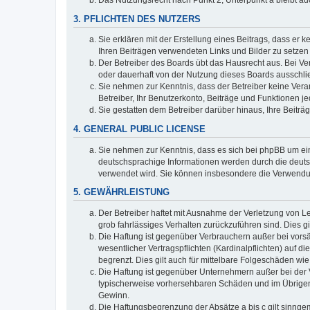
3. PFLICHTEN DES NUTZERS
Sie erklären mit der Erstellung eines Beitrags, dass er 
Ihren Beiträgen verwendeten Links und Bilder zu setze
Der Betreiber des Boards übt das Hausrecht aus. Bei V
oder dauerhaft von der Nutzung dieses Boards ausschlie
Sie nehmen zur Kenntnis, dass der Betreiber keine Verant
Betreiber, Ihr Benutzerkonto, Beiträge und Funktionen je
Sie gestatten dem Betreiber darüber hinaus, Ihre Beitr
4. GENERAL PUBLIC LICENSE
Sie nehmen zur Kenntnis, dass es sich bei phpBB um ein
deutschsprachige Informationen werden durch die deuts
verwendet wird. Sie können insbesondere die Verwendun
5. GEWÄHRLEISTUNG
Der Betreiber haftet mit Ausnahme der Verletzung von Le
grob fahrlässiges Verhalten zurückzuführen sind. Dies 
Die Haftung ist gegenüber Verbrauchern außer bei vors
wesentlicher Vertragspflichten (Kardinalpflichten) auf
begrenzt. Dies gilt auch für mittelbare Folgeschäden 
Die Haftung ist gegenüber Unternehmern außer bei der V
typischerweise vorhersehbaren Schäden und im Übrigen 
Gewinn.
Die Haftungsbegrenzung der Absätze a bis c gilt sinnge