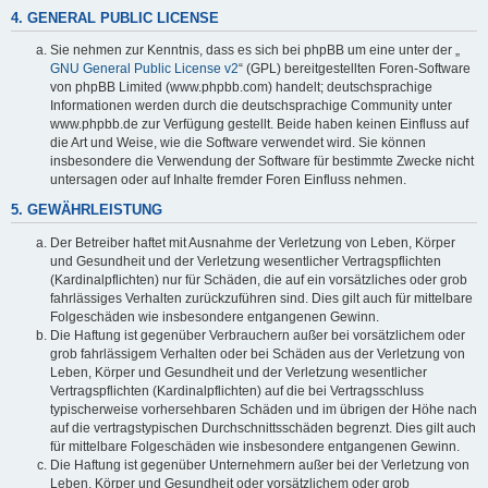
4. GENERAL PUBLIC LICENSE
Sie nehmen zur Kenntnis, dass es sich bei phpBB um eine unter der „
GNU General Public License v2
“ (GPL) bereitgestellten Foren-Software
von phpBB Limited (www.phpbb.com) handelt; deutschsprachige
Informationen werden durch die deutschsprachige Community unter
www.phpbb.de zur Verfügung gestellt. Beide haben keinen Einfluss auf
die Art und Weise, wie die Software verwendet wird. Sie können
insbesondere die Verwendung der Software für bestimmte Zwecke nicht
untersagen oder auf Inhalte fremder Foren Einfluss nehmen.
5. GEWÄHRLEISTUNG
Der Betreiber haftet mit Ausnahme der Verletzung von Leben, Körper
und Gesundheit und der Verletzung wesentlicher Vertragspflichten
(Kardinalpflichten) nur für Schäden, die auf ein vorsätzliches oder grob
fahrlässiges Verhalten zurückzuführen sind. Dies gilt auch für mittelbare
Folgeschäden wie insbesondere entgangenen Gewinn.
Die Haftung ist gegenüber Verbrauchern außer bei vorsätzlichem oder
grob fahrlässigem Verhalten oder bei Schäden aus der Verletzung von
Leben, Körper und Gesundheit und der Verletzung wesentlicher
Vertragspflichten (Kardinalpflichten) auf die bei Vertragsschluss
typischerweise vorhersehbaren Schäden und im übrigen der Höhe nach
auf die vertragstypischen Durchschnittsschäden begrenzt. Dies gilt auch
für mittelbare Folgeschäden wie insbesondere entgangenen Gewinn.
Die Haftung ist gegenüber Unternehmern außer bei der Verletzung von
Leben, Körper und Gesundheit oder vorsätzlichem oder grob