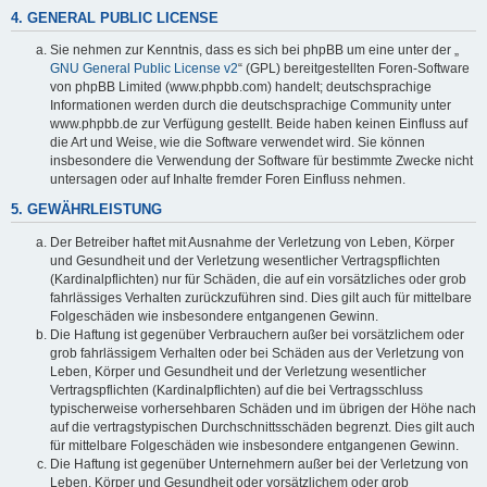
4. GENERAL PUBLIC LICENSE
Sie nehmen zur Kenntnis, dass es sich bei phpBB um eine unter der „
GNU General Public License v2
“ (GPL) bereitgestellten Foren-Software
von phpBB Limited (www.phpbb.com) handelt; deutschsprachige
Informationen werden durch die deutschsprachige Community unter
www.phpbb.de zur Verfügung gestellt. Beide haben keinen Einfluss auf
die Art und Weise, wie die Software verwendet wird. Sie können
insbesondere die Verwendung der Software für bestimmte Zwecke nicht
untersagen oder auf Inhalte fremder Foren Einfluss nehmen.
5. GEWÄHRLEISTUNG
Der Betreiber haftet mit Ausnahme der Verletzung von Leben, Körper
und Gesundheit und der Verletzung wesentlicher Vertragspflichten
(Kardinalpflichten) nur für Schäden, die auf ein vorsätzliches oder grob
fahrlässiges Verhalten zurückzuführen sind. Dies gilt auch für mittelbare
Folgeschäden wie insbesondere entgangenen Gewinn.
Die Haftung ist gegenüber Verbrauchern außer bei vorsätzlichem oder
grob fahrlässigem Verhalten oder bei Schäden aus der Verletzung von
Leben, Körper und Gesundheit und der Verletzung wesentlicher
Vertragspflichten (Kardinalpflichten) auf die bei Vertragsschluss
typischerweise vorhersehbaren Schäden und im übrigen der Höhe nach
auf die vertragstypischen Durchschnittsschäden begrenzt. Dies gilt auch
für mittelbare Folgeschäden wie insbesondere entgangenen Gewinn.
Die Haftung ist gegenüber Unternehmern außer bei der Verletzung von
Leben, Körper und Gesundheit oder vorsätzlichem oder grob