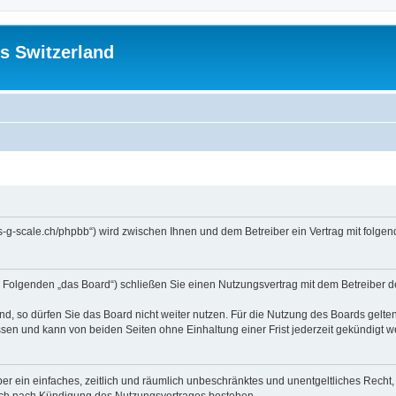
s Switzerland
//us-g-scale.ch/phpbb“) wird zwischen Ihnen und dem Betreiber ein Vertrag mit fol
m Folgenden „das Board“) schließen Sie einen Nutzungsvertrag mit dem Betreiber d
, so dürfen Sie das Board nicht weiter nutzen. Für die Nutzung des Boards gelten 
sen und kann von beiden Seiten ohne Einhaltung einer Frist jederzeit gekündigt w
iber ein einfaches, zeitlich und räumlich unbeschränktes und unentgeltliches Rech
auch nach Kündigung des Nutzungsvertrages bestehen.