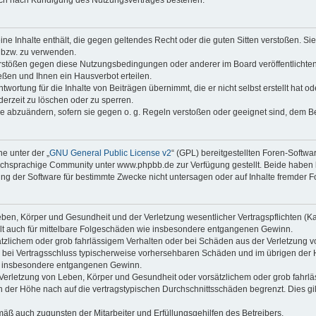
keine Inhalte enthält, die gegen geltendes Recht oder die guten Sitten verstoßen. Si
n bzw. zu verwenden.
erstößen gegen diese Nutzungsbedingungen oder anderer im Board veröffentlicht
ßen und Ihnen ein Hausverbot erteilen.
wortung für die Inhalte von Beiträgen übernimmt, die er nicht selbst erstellt hat 
derzeit zu löschen oder zu sperren.
äge abzuändern, sofern sie gegen o. g. Regeln verstoßen oder geeignet sind, dem 
e unter der „
GNU General Public License v2
“ (GPL) bereitgestellten Foren-Soft
chsprachige Community unter www.phpbb.de zur Verfügung gestellt. Beide haben ke
g der Software für bestimmte Zwecke nicht untersagen oder auf Inhalte fremder F
ben, Körper und Gesundheit und der Verletzung wesentlicher Vertragspflichten (Kard
gilt auch für mittelbare Folgeschäden wie insbesondere entgangenen Gewinn.
ätzlichem oder grob fahrlässigem Verhalten oder bei Schäden aus der Verletzung 
 die bei Vertragsschluss typischerweise vorhersehbaren Schäden und im übrigen de
wie insbesondere entgangenen Gewinn.
erletzung von Leben, Körper und Gesundheit oder vorsätzlichem oder grob fahrläs
der Höhe nach auf die vertragstypischen Durchschnittsschäden begrenzt. Dies gi
mäß auch zugunsten der Mitarbeiter und Erfüllungsgehilfen des Betreibers.