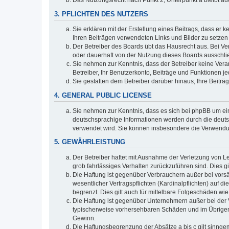
3. PFLICHTEN DES NUTZERS
Sie erklären mit der Erstellung eines Beitrags, dass er 
Ihren Beiträgen verwendeten Links und Bilder zu setze
Der Betreiber des Boards übt das Hausrecht aus. Bei V
oder dauerhaft von der Nutzung dieses Boards ausschlie
Sie nehmen zur Kenntnis, dass der Betreiber keine Verant
Betreiber, Ihr Benutzerkonto, Beiträge und Funktionen je
Sie gestatten dem Betreiber darüber hinaus, Ihre Beitr
4. GENERAL PUBLIC LICENSE
Sie nehmen zur Kenntnis, dass es sich bei phpBB um ein
deutschsprachige Informationen werden durch die deuts
verwendet wird. Sie können insbesondere die Verwendun
5. GEWÄHRLEISTUNG
Der Betreiber haftet mit Ausnahme der Verletzung von Le
grob fahrlässiges Verhalten zurückzuführen sind. Dies 
Die Haftung ist gegenüber Verbrauchern außer bei vors
wesentlicher Vertragspflichten (Kardinalpflichten) auf
begrenzt. Dies gilt auch für mittelbare Folgeschäden 
Die Haftung ist gegenüber Unternehmern außer bei der V
typischerweise vorhersehbaren Schäden und im Übrigen 
Gewinn.
Die Haftungsbegrenzung der Absätze a bis c gilt sinnge