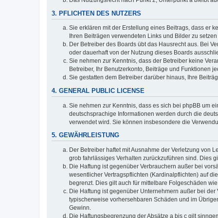
3. PFLICHTEN DES NUTZERS
Sie erklären mit der Erstellung eines Beitrags, dass er 
Ihren Beiträgen verwendeten Links und Bilder zu setze
Der Betreiber des Boards übt das Hausrecht aus. Bei V
oder dauerhaft von der Nutzung dieses Boards ausschlie
Sie nehmen zur Kenntnis, dass der Betreiber keine Verant
Betreiber, Ihr Benutzerkonto, Beiträge und Funktionen je
Sie gestatten dem Betreiber darüber hinaus, Ihre Beitr
4. GENERAL PUBLIC LICENSE
Sie nehmen zur Kenntnis, dass es sich bei phpBB um ein
deutschsprachige Informationen werden durch die deuts
verwendet wird. Sie können insbesondere die Verwendun
5. GEWÄHRLEISTUNG
Der Betreiber haftet mit Ausnahme der Verletzung von Le
grob fahrlässiges Verhalten zurückzuführen sind. Dies 
Die Haftung ist gegenüber Verbrauchern außer bei vors
wesentlicher Vertragspflichten (Kardinalpflichten) auf
begrenzt. Dies gilt auch für mittelbare Folgeschäden 
Die Haftung ist gegenüber Unternehmern außer bei der V
typischerweise vorhersehbaren Schäden und im Übrigen 
Gewinn.
Die Haftungsbegrenzung der Absätze a bis c gilt sinnge