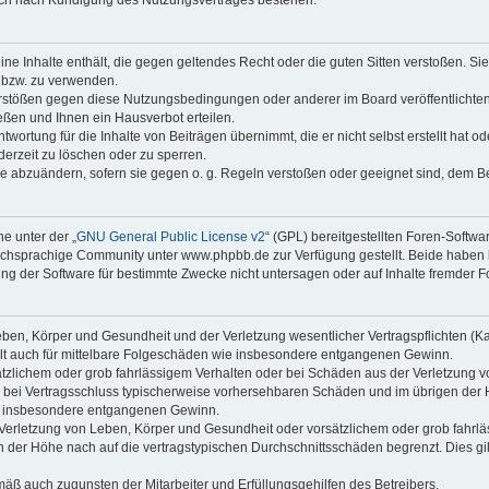
keine Inhalte enthält, die gegen geltendes Recht oder die guten Sitten verstoßen. Si
n bzw. zu verwenden.
erstößen gegen diese Nutzungsbedingungen oder anderer im Board veröffentlicht
ßen und Ihnen ein Hausverbot erteilen.
wortung für die Inhalte von Beiträgen übernimmt, die er nicht selbst erstellt hat 
derzeit zu löschen oder zu sperren.
äge abzuändern, sofern sie gegen o. g. Regeln verstoßen oder geeignet sind, dem 
e unter der „
GNU General Public License v2
“ (GPL) bereitgestellten Foren-Soft
chsprachige Community unter www.phpbb.de zur Verfügung gestellt. Beide haben ke
g der Software für bestimmte Zwecke nicht untersagen oder auf Inhalte fremder F
ben, Körper und Gesundheit und der Verletzung wesentlicher Vertragspflichten (Kard
gilt auch für mittelbare Folgeschäden wie insbesondere entgangenen Gewinn.
ätzlichem oder grob fahrlässigem Verhalten oder bei Schäden aus der Verletzung 
 die bei Vertragsschluss typischerweise vorhersehbaren Schäden und im übrigen de
wie insbesondere entgangenen Gewinn.
erletzung von Leben, Körper und Gesundheit oder vorsätzlichem oder grob fahrläs
der Höhe nach auf die vertragstypischen Durchschnittsschäden begrenzt. Dies gi
mäß auch zugunsten der Mitarbeiter und Erfüllungsgehilfen des Betreibers.