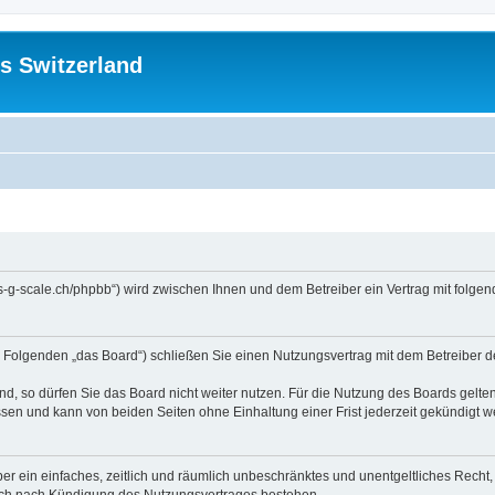
s Switzerland
//us-g-scale.ch/phpbb“) wird zwischen Ihnen und dem Betreiber ein Vertrag mit fol
m Folgenden „das Board“) schließen Sie einen Nutzungsvertrag mit dem Betreiber d
, so dürfen Sie das Board nicht weiter nutzen. Für die Nutzung des Boards gelten 
sen und kann von beiden Seiten ohne Einhaltung einer Frist jederzeit gekündigt w
iber ein einfaches, zeitlich und räumlich unbeschränktes und unentgeltliches Rech
auch nach Kündigung des Nutzungsvertrages bestehen.