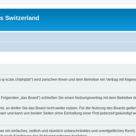
s Switzerland
//us-g-scale.ch/phpbb“) wird zwischen Ihnen und dem Betreiber ein Vertrag mit fol
m Folgenden „das Board“) schließen Sie einen Nutzungsvertrag mit dem Betreiber d
, so dürfen Sie das Board nicht weiter nutzen. Für die Nutzung des Boards gelten 
sen und kann von beiden Seiten ohne Einhaltung einer Frist jederzeit gekündigt w
iber ein einfaches, zeitlich und räumlich unbeschränktes und unentgeltliches Rech
auch nach Kündigung des Nutzungsvertrages bestehen.