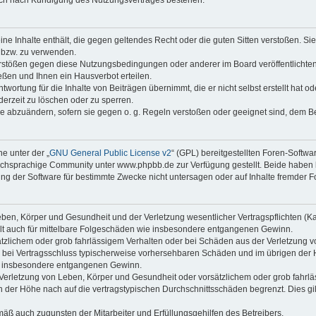
keine Inhalte enthält, die gegen geltendes Recht oder die guten Sitten verstoßen. Si
n bzw. zu verwenden.
erstößen gegen diese Nutzungsbedingungen oder anderer im Board veröffentlicht
ßen und Ihnen ein Hausverbot erteilen.
wortung für die Inhalte von Beiträgen übernimmt, die er nicht selbst erstellt hat 
derzeit zu löschen oder zu sperren.
äge abzuändern, sofern sie gegen o. g. Regeln verstoßen oder geeignet sind, dem 
e unter der „
GNU General Public License v2
“ (GPL) bereitgestellten Foren-Soft
chsprachige Community unter www.phpbb.de zur Verfügung gestellt. Beide haben ke
g der Software für bestimmte Zwecke nicht untersagen oder auf Inhalte fremder F
ben, Körper und Gesundheit und der Verletzung wesentlicher Vertragspflichten (Kard
gilt auch für mittelbare Folgeschäden wie insbesondere entgangenen Gewinn.
ätzlichem oder grob fahrlässigem Verhalten oder bei Schäden aus der Verletzung 
 die bei Vertragsschluss typischerweise vorhersehbaren Schäden und im übrigen de
wie insbesondere entgangenen Gewinn.
erletzung von Leben, Körper und Gesundheit oder vorsätzlichem oder grob fahrläs
der Höhe nach auf die vertragstypischen Durchschnittsschäden begrenzt. Dies gi
mäß auch zugunsten der Mitarbeiter und Erfüllungsgehilfen des Betreibers.