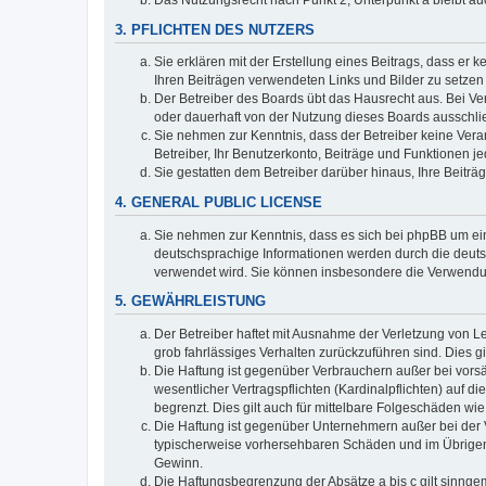
3. PFLICHTEN DES NUTZERS
Sie erklären mit der Erstellung eines Beitrags, dass er 
Ihren Beiträgen verwendeten Links und Bilder zu setze
Der Betreiber des Boards übt das Hausrecht aus. Bei V
oder dauerhaft von der Nutzung dieses Boards ausschlie
Sie nehmen zur Kenntnis, dass der Betreiber keine Verant
Betreiber, Ihr Benutzerkonto, Beiträge und Funktionen je
Sie gestatten dem Betreiber darüber hinaus, Ihre Beitr
4. GENERAL PUBLIC LICENSE
Sie nehmen zur Kenntnis, dass es sich bei phpBB um ein
deutschsprachige Informationen werden durch die deuts
verwendet wird. Sie können insbesondere die Verwendun
5. GEWÄHRLEISTUNG
Der Betreiber haftet mit Ausnahme der Verletzung von Le
grob fahrlässiges Verhalten zurückzuführen sind. Dies 
Die Haftung ist gegenüber Verbrauchern außer bei vors
wesentlicher Vertragspflichten (Kardinalpflichten) auf
begrenzt. Dies gilt auch für mittelbare Folgeschäden 
Die Haftung ist gegenüber Unternehmern außer bei der V
typischerweise vorhersehbaren Schäden und im Übrigen 
Gewinn.
Die Haftungsbegrenzung der Absätze a bis c gilt sinnge