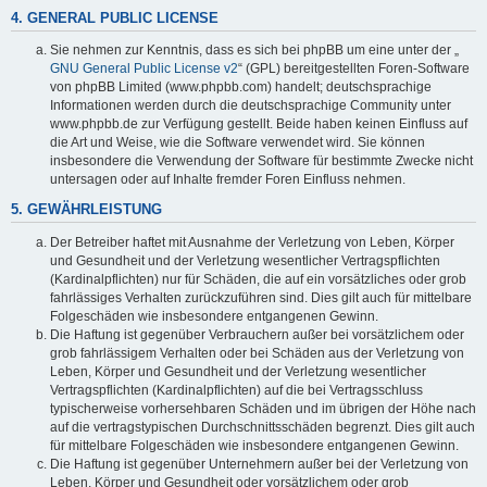
4. GENERAL PUBLIC LICENSE
Sie nehmen zur Kenntnis, dass es sich bei phpBB um eine unter der „
GNU General Public License v2
“ (GPL) bereitgestellten Foren-Software
von phpBB Limited (www.phpbb.com) handelt; deutschsprachige
Informationen werden durch die deutschsprachige Community unter
www.phpbb.de zur Verfügung gestellt. Beide haben keinen Einfluss auf
die Art und Weise, wie die Software verwendet wird. Sie können
insbesondere die Verwendung der Software für bestimmte Zwecke nicht
untersagen oder auf Inhalte fremder Foren Einfluss nehmen.
5. GEWÄHRLEISTUNG
Der Betreiber haftet mit Ausnahme der Verletzung von Leben, Körper
und Gesundheit und der Verletzung wesentlicher Vertragspflichten
(Kardinalpflichten) nur für Schäden, die auf ein vorsätzliches oder grob
fahrlässiges Verhalten zurückzuführen sind. Dies gilt auch für mittelbare
Folgeschäden wie insbesondere entgangenen Gewinn.
Die Haftung ist gegenüber Verbrauchern außer bei vorsätzlichem oder
grob fahrlässigem Verhalten oder bei Schäden aus der Verletzung von
Leben, Körper und Gesundheit und der Verletzung wesentlicher
Vertragspflichten (Kardinalpflichten) auf die bei Vertragsschluss
typischerweise vorhersehbaren Schäden und im übrigen der Höhe nach
auf die vertragstypischen Durchschnittsschäden begrenzt. Dies gilt auch
für mittelbare Folgeschäden wie insbesondere entgangenen Gewinn.
Die Haftung ist gegenüber Unternehmern außer bei der Verletzung von
Leben, Körper und Gesundheit oder vorsätzlichem oder grob