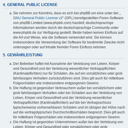
4. GENERAL PUBLIC LICENSE
Sie nehmen zur Kenntnis, dass es sich bei phpBB um eine unter der „
GNU General Public License v2
“ (GPL) bereitgestellten Foren-Software
von phpBB Limited (www.phpbb.com) handelt; deutschsprachige
Informationen werden durch die deutschsprachige Community unter
www.phpbb.de zur Verfügung gestellt. Beide haben keinen Einfluss auf
die Art und Weise, wie die Software verwendet wird. Sie können
insbesondere die Verwendung der Software für bestimmte Zwecke nicht
untersagen oder auf Inhalte fremder Foren Einfluss nehmen.
5. GEWÄHRLEISTUNG
Der Betreiber haftet mit Ausnahme der Verletzung von Leben, Körper
und Gesundheit und der Verletzung wesentlicher Vertragspflichten
(Kardinalpflichten) nur für Schäden, die auf ein vorsätzliches oder grob
fahrlässiges Verhalten zurückzuführen sind. Dies gilt auch für mittelbare
Folgeschäden wie insbesondere entgangenen Gewinn.
Die Haftung ist gegenüber Verbrauchern außer bei vorsätzlichem oder
grob fahrlässigem Verhalten oder bei Schäden aus der Verletzung von
Leben, Körper und Gesundheit und der Verletzung wesentlicher
Vertragspflichten (Kardinalpflichten) auf die bei Vertragsschluss
typischerweise vorhersehbaren Schäden und im übrigen der Höhe nach
auf die vertragstypischen Durchschnittsschäden begrenzt. Dies gilt auch
für mittelbare Folgeschäden wie insbesondere entgangenen Gewinn.
Die Haftung ist gegenüber Unternehmern außer bei der Verletzung von
Leben, Körper und Gesundheit oder vorsätzlichem oder grob