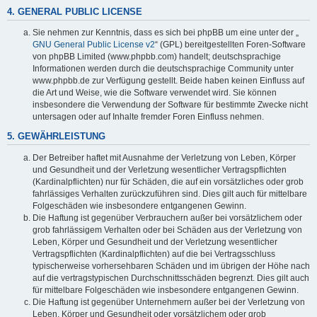
4. GENERAL PUBLIC LICENSE
Sie nehmen zur Kenntnis, dass es sich bei phpBB um eine unter der „
GNU General Public License v2
“ (GPL) bereitgestellten Foren-Software
von phpBB Limited (www.phpbb.com) handelt; deutschsprachige
Informationen werden durch die deutschsprachige Community unter
www.phpbb.de zur Verfügung gestellt. Beide haben keinen Einfluss auf
die Art und Weise, wie die Software verwendet wird. Sie können
insbesondere die Verwendung der Software für bestimmte Zwecke nicht
untersagen oder auf Inhalte fremder Foren Einfluss nehmen.
5. GEWÄHRLEISTUNG
Der Betreiber haftet mit Ausnahme der Verletzung von Leben, Körper
und Gesundheit und der Verletzung wesentlicher Vertragspflichten
(Kardinalpflichten) nur für Schäden, die auf ein vorsätzliches oder grob
fahrlässiges Verhalten zurückzuführen sind. Dies gilt auch für mittelbare
Folgeschäden wie insbesondere entgangenen Gewinn.
Die Haftung ist gegenüber Verbrauchern außer bei vorsätzlichem oder
grob fahrlässigem Verhalten oder bei Schäden aus der Verletzung von
Leben, Körper und Gesundheit und der Verletzung wesentlicher
Vertragspflichten (Kardinalpflichten) auf die bei Vertragsschluss
typischerweise vorhersehbaren Schäden und im übrigen der Höhe nach
auf die vertragstypischen Durchschnittsschäden begrenzt. Dies gilt auch
für mittelbare Folgeschäden wie insbesondere entgangenen Gewinn.
Die Haftung ist gegenüber Unternehmern außer bei der Verletzung von
Leben, Körper und Gesundheit oder vorsätzlichem oder grob