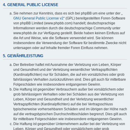
4. GENERAL PUBLIC LICENSE
Sie nehmen zur Kenntnis, dass es sich bei phpBB um eine unter der „
GNU General Public License v2
“ (GPL) bereitgestellten Foren-Software
von phpBB Limited (www.phpbb.com) handelt; deutschsprachige
Informationen werden durch die deutschsprachige Community unter
www.phpbb.de zur Verfügung gestellt. Beide haben keinen Einfluss auf
die Art und Weise, wie die Software verwendet wird. Sie können
insbesondere die Verwendung der Software für bestimmte Zwecke nicht
untersagen oder auf Inhalte fremder Foren Einfluss nehmen.
5. GEWÄHRLEISTUNG
Der Betreiber haftet mit Ausnahme der Verletzung von Leben, Körper
und Gesundheit und der Verletzung wesentlicher Vertragspflichten
(Kardinalpflichten) nur für Schäden, die auf ein vorsätzliches oder grob
fahrlässiges Verhalten zurückzuführen sind. Dies gilt auch für mittelbare
Folgeschäden wie insbesondere entgangenen Gewinn.
Die Haftung ist gegenüber Verbrauchern außer bei vorsätzlichem oder
grob fahrlässigem Verhalten oder bei Schäden aus der Verletzung von
Leben, Körper und Gesundheit und der Verletzung wesentlicher
Vertragspflichten (Kardinalpflichten) auf die bei Vertragsschluss
typischerweise vorhersehbaren Schäden und im übrigen der Höhe nach
auf die vertragstypischen Durchschnittsschäden begrenzt. Dies gilt auch
für mittelbare Folgeschäden wie insbesondere entgangenen Gewinn.
Die Haftung ist gegenüber Unternehmern außer bei der Verletzung von
Leben, Körper und Gesundheit oder vorsätzlichem oder grob