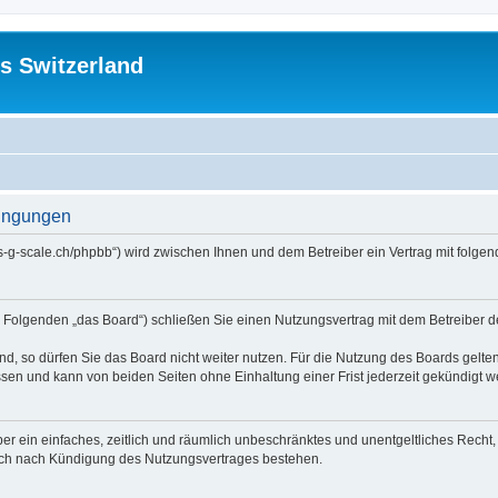
s Switzerland
dingungen
//us-g-scale.ch/phpbb“) wird zwischen Ihnen und dem Betreiber ein Vertrag mit fol
m Folgenden „das Board“) schließen Sie einen Nutzungsvertrag mit dem Betreiber d
, so dürfen Sie das Board nicht weiter nutzen. Für die Nutzung des Boards gelten 
sen und kann von beiden Seiten ohne Einhaltung einer Frist jederzeit gekündigt w
iber ein einfaches, zeitlich und räumlich unbeschränktes und unentgeltliches Rech
auch nach Kündigung des Nutzungsvertrages bestehen.