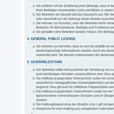
Sie erklären mit der Erstellung eines Beitrags, dass er 
Ihren Beiträgen verwendeten Links und Bilder zu setze
Der Betreiber des Boards übt das Hausrecht aus. Bei V
oder dauerhaft von der Nutzung dieses Boards ausschlie
Sie nehmen zur Kenntnis, dass der Betreiber keine Verant
Betreiber, Ihr Benutzerkonto, Beiträge und Funktionen je
Sie gestatten dem Betreiber darüber hinaus, Ihre Beitr
4. GENERAL PUBLIC LICENSE
Sie nehmen zur Kenntnis, dass es sich bei phpBB um ein
deutschsprachige Informationen werden durch die deuts
verwendet wird. Sie können insbesondere die Verwendun
5. GEWÄHRLEISTUNG
Der Betreiber haftet mit Ausnahme der Verletzung von Le
grob fahrlässiges Verhalten zurückzuführen sind. Dies 
Die Haftung ist gegenüber Verbrauchern außer bei vors
wesentlicher Vertragspflichten (Kardinalpflichten) auf
begrenzt. Dies gilt auch für mittelbare Folgeschäden 
Die Haftung ist gegenüber Unternehmern außer bei der V
typischerweise vorhersehbaren Schäden und im Übrigen 
Gewinn.
Die Haftungsbegrenzung der Absätze a bis c gilt sinnge
Ansprüche für eine Haftung aus zwingendem nationalem