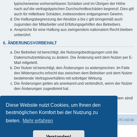
typischerweise vorhersehbaren Schäden und im Übrigen der Höhe
nach auf die vertragstypischen Durchschnittsschäden begrenzt. Dies gilt
auch für mittelbare Schäden, insbesondere entgangenen Gewinn.
Die Haftungsbegrenzung der Absätze a bis c gilt sinngemäß auch
zugunsten der Mitarbeiter und Erfüllungsgehilfen des Betreibers.
Ansprüche für eine Haftung aus zwingendem nationalem Recht bleiben
unberührt.
6. ÄNDERUNGSVORBEHALT
Der Betreiber ist berechtigt, die Nutzungsbedingungen und die
Datenschutzerklärung zu ändern. Die Änderung wird dem Nutzer per E-
Mail mitgeteilt.
Der Nutzer ist berechtigt, den Änderungen zu widersprechen. Im Falle
des Widerspruchs erlischt das zwischen dem Betreiber und dem Nutzer
bestehende Vertragsverhältnis mit sofortiger Wirkung.
Die Änderungen gelten als anerkannt und verbindlich, wenn der Nutzer
den Änderungen zugestimmt hat.
Informationen über den Umgang mit Ihren persönlichen Daten sind
in der Datenschutzerklärung enthalten.
Diese Website nutzt Cookies, um Ihnen den
bestmöglichen Komfort bei der Nutzung zu
bieten.
Startseite
Mehr erfahren
Foren-Übersicht
Alle Zeiten sind
UTC+02:00
Powered by
phpBB
® Forum Software © phpBB Limited
Verstanden!
Deutsche Übersetzung durch
phpBB.de