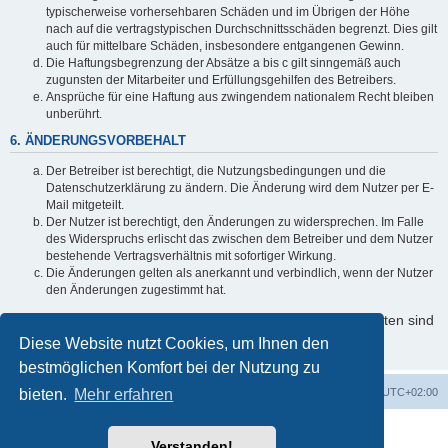
typischerweise vorhersehbaren Schäden und im Übrigen der Höhe
nach auf die vertragstypischen Durchschnittsschäden begrenzt. Dies gilt
auch für mittelbare Schäden, insbesondere entgangenen Gewinn.
Die Haftungsbegrenzung der Absätze a bis c gilt sinngemäß auch
zugunsten der Mitarbeiter und Erfüllungsgehilfen des Betreibers.
Ansprüche für eine Haftung aus zwingendem nationalem Recht bleiben
unberührt.
6. ÄNDERUNGSVORBEHALT
Der Betreiber ist berechtigt, die Nutzungsbedingungen und die
Datenschutzerklärung zu ändern. Die Änderung wird dem Nutzer per E-
Mail mitgeteilt.
Der Nutzer ist berechtigt, den Änderungen zu widersprechen. Im Falle
des Widerspruchs erlischt das zwischen dem Betreiber und dem Nutzer
bestehende Vertragsverhältnis mit sofortiger Wirkung.
Die Änderungen gelten als anerkannt und verbindlich, wenn der Nutzer
den Änderungen zugestimmt hat.
Informationen über den Umgang mit Ihren persönlichen Daten sind
in der Datenschutzerklärung enthalten.
Diese Website nutzt Cookies, um Ihnen den
bestmöglichen Komfort bei der Nutzung zu
bieten.
Startseite
Mehr erfahren
Foren-Übersicht
Alle Zeiten sind
UTC+02:00
Powered by
phpBB
® Forum Software © phpBB Limited
Verstanden!
Deutsche Übersetzung durch
phpBB.de