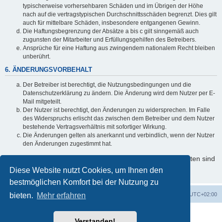
typischerweise vorhersehbaren Schäden und im Übrigen der Höhe
nach auf die vertragstypischen Durchschnittsschäden begrenzt. Dies gilt
auch für mittelbare Schäden, insbesondere entgangenen Gewinn.
Die Haftungsbegrenzung der Absätze a bis c gilt sinngemäß auch
zugunsten der Mitarbeiter und Erfüllungsgehilfen des Betreibers.
Ansprüche für eine Haftung aus zwingendem nationalem Recht bleiben
unberührt.
6. ÄNDERUNGSVORBEHALT
Der Betreiber ist berechtigt, die Nutzungsbedingungen und die
Datenschutzerklärung zu ändern. Die Änderung wird dem Nutzer per E-
Mail mitgeteilt.
Der Nutzer ist berechtigt, den Änderungen zu widersprechen. Im Falle
des Widerspruchs erlischt das zwischen dem Betreiber und dem Nutzer
bestehende Vertragsverhältnis mit sofortiger Wirkung.
Die Änderungen gelten als anerkannt und verbindlich, wenn der Nutzer
den Änderungen zugestimmt hat.
Informationen über den Umgang mit Ihren persönlichen Daten sind
in der Datenschutzerklärung enthalten.
Diese Website nutzt Cookies, um Ihnen den
bestmöglichen Komfort bei der Nutzung zu
bieten.
Startseite
Mehr erfahren
Foren-Übersicht
Alle Zeiten sind
UTC+02:00
Powered by
phpBB
® Forum Software © phpBB Limited
Verstanden!
Deutsche Übersetzung durch
phpBB.de