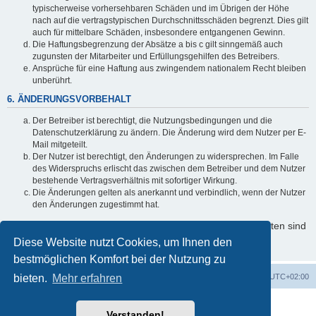
typischerweise vorhersehbaren Schäden und im Übrigen der Höhe
nach auf die vertragstypischen Durchschnittsschäden begrenzt. Dies gilt
auch für mittelbare Schäden, insbesondere entgangenen Gewinn.
Die Haftungsbegrenzung der Absätze a bis c gilt sinngemäß auch
zugunsten der Mitarbeiter und Erfüllungsgehilfen des Betreibers.
Ansprüche für eine Haftung aus zwingendem nationalem Recht bleiben
unberührt.
6. ÄNDERUNGSVORBEHALT
Der Betreiber ist berechtigt, die Nutzungsbedingungen und die
Datenschutzerklärung zu ändern. Die Änderung wird dem Nutzer per E-
Mail mitgeteilt.
Der Nutzer ist berechtigt, den Änderungen zu widersprechen. Im Falle
des Widerspruchs erlischt das zwischen dem Betreiber und dem Nutzer
bestehende Vertragsverhältnis mit sofortiger Wirkung.
Die Änderungen gelten als anerkannt und verbindlich, wenn der Nutzer
den Änderungen zugestimmt hat.
Informationen über den Umgang mit Ihren persönlichen Daten sind
in der Datenschutzerklärung enthalten.
Diese Website nutzt Cookies, um Ihnen den
bestmöglichen Komfort bei der Nutzung zu
bieten.
Startseite
Mehr erfahren
Foren-Übersicht
Alle Zeiten sind
UTC+02:00
Powered by
phpBB
® Forum Software © phpBB Limited
Verstanden!
Deutsche Übersetzung durch
phpBB.de