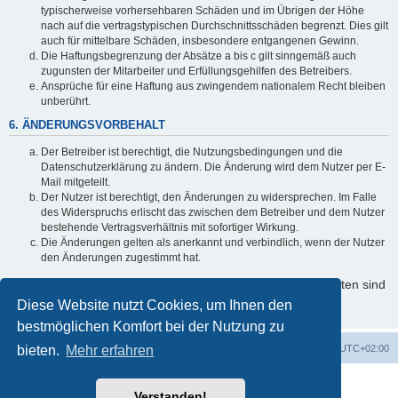
typischerweise vorhersehbaren Schäden und im Übrigen der Höhe
nach auf die vertragstypischen Durchschnittsschäden begrenzt. Dies gilt
auch für mittelbare Schäden, insbesondere entgangenen Gewinn.
Die Haftungsbegrenzung der Absätze a bis c gilt sinngemäß auch
zugunsten der Mitarbeiter und Erfüllungsgehilfen des Betreibers.
Ansprüche für eine Haftung aus zwingendem nationalem Recht bleiben
unberührt.
6. ÄNDERUNGSVORBEHALT
Der Betreiber ist berechtigt, die Nutzungsbedingungen und die
Datenschutzerklärung zu ändern. Die Änderung wird dem Nutzer per E-
Mail mitgeteilt.
Der Nutzer ist berechtigt, den Änderungen zu widersprechen. Im Falle
des Widerspruchs erlischt das zwischen dem Betreiber und dem Nutzer
bestehende Vertragsverhältnis mit sofortiger Wirkung.
Die Änderungen gelten als anerkannt und verbindlich, wenn der Nutzer
den Änderungen zugestimmt hat.
Informationen über den Umgang mit Ihren persönlichen Daten sind
in der Datenschutzerklärung enthalten.
Diese Website nutzt Cookies, um Ihnen den
bestmöglichen Komfort bei der Nutzung zu
bieten.
Startseite
Mehr erfahren
Foren-Übersicht
Alle Zeiten sind
UTC+02:00
Powered by
phpBB
® Forum Software © phpBB Limited
Verstanden!
Deutsche Übersetzung durch
phpBB.de