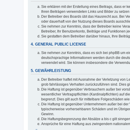
Sie erklären mit der Erstellung eines Beitrags, dass er 
Ihren Beiträgen verwendeten Links und Bilder zu setze
Der Betreiber des Boards übt das Hausrecht aus. Bei V
oder dauerhaft von der Nutzung dieses Boards ausschlie
Sie nehmen zur Kenntnis, dass der Betreiber keine Verant
Betreiber, Ihr Benutzerkonto, Beiträge und Funktionen je
Sie gestatten dem Betreiber darüber hinaus, Ihre Beitr
4. GENERAL PUBLIC LICENSE
Sie nehmen zur Kenntnis, dass es sich bei phpBB um ein
deutschsprachige Informationen werden durch die deuts
verwendet wird. Sie können insbesondere die Verwendun
5. GEWÄHRLEISTUNG
Der Betreiber haftet mit Ausnahme der Verletzung von Le
grob fahrlässiges Verhalten zurückzuführen sind. Dies 
Die Haftung ist gegenüber Verbrauchern außer bei vors
wesentlicher Vertragspflichten (Kardinalpflichten) auf
begrenzt. Dies gilt auch für mittelbare Folgeschäden 
Die Haftung ist gegenüber Unternehmern außer bei der V
typischerweise vorhersehbaren Schäden und im Übrigen 
Gewinn.
Die Haftungsbegrenzung der Absätze a bis c gilt sinnge
Ansprüche für eine Haftung aus zwingendem nationalem