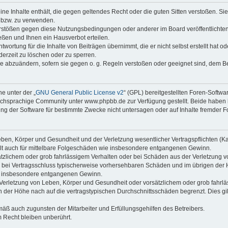
keine Inhalte enthält, die gegen geltendes Recht oder die guten Sitten verstoßen. Si
n bzw. zu verwenden.
erstößen gegen diese Nutzungsbedingungen oder anderer im Board veröffentlicht
ßen und Ihnen ein Hausverbot erteilen.
wortung für die Inhalte von Beiträgen übernimmt, die er nicht selbst erstellt hat 
derzeit zu löschen oder zu sperren.
äge abzuändern, sofern sie gegen o. g. Regeln verstoßen oder geeignet sind, dem 
e unter der „
GNU General Public License v2
“ (GPL) bereitgestellten Foren-Soft
chsprachige Community unter www.phpbb.de zur Verfügung gestellt. Beide haben ke
g der Software für bestimmte Zwecke nicht untersagen oder auf Inhalte fremder F
ben, Körper und Gesundheit und der Verletzung wesentlicher Vertragspflichten (Kard
gilt auch für mittelbare Folgeschäden wie insbesondere entgangenen Gewinn.
ätzlichem oder grob fahrlässigem Verhalten oder bei Schäden aus der Verletzung 
 die bei Vertragsschluss typischerweise vorhersehbaren Schäden und im übrigen de
wie insbesondere entgangenen Gewinn.
erletzung von Leben, Körper und Gesundheit oder vorsätzlichem oder grob fahrläs
der Höhe nach auf die vertragstypischen Durchschnittsschäden begrenzt. Dies gi
mäß auch zugunsten der Mitarbeiter und Erfüllungsgehilfen des Betreibers.
 Recht bleiben unberührt.