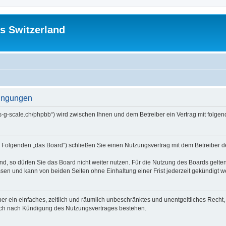
s Switzerland
dingungen
//us-g-scale.ch/phpbb“) wird zwischen Ihnen und dem Betreiber ein Vertrag mit fol
m Folgenden „das Board“) schließen Sie einen Nutzungsvertrag mit dem Betreiber d
, so dürfen Sie das Board nicht weiter nutzen. Für die Nutzung des Boards gelten 
sen und kann von beiden Seiten ohne Einhaltung einer Frist jederzeit gekündigt w
iber ein einfaches, zeitlich und räumlich unbeschränktes und unentgeltliches Rech
auch nach Kündigung des Nutzungsvertrages bestehen.