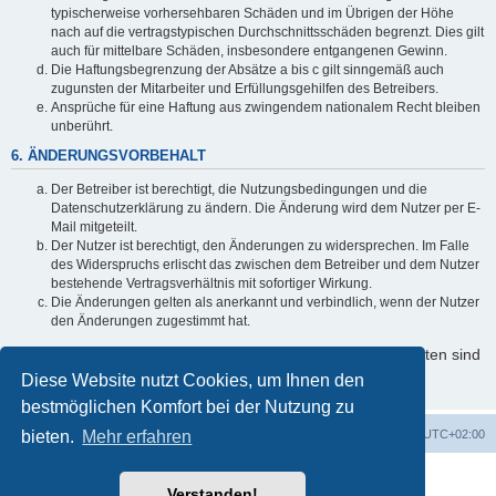
typischerweise vorhersehbaren Schäden und im Übrigen der Höhe
nach auf die vertragstypischen Durchschnittsschäden begrenzt. Dies gilt
auch für mittelbare Schäden, insbesondere entgangenen Gewinn.
Die Haftungsbegrenzung der Absätze a bis c gilt sinngemäß auch
zugunsten der Mitarbeiter und Erfüllungsgehilfen des Betreibers.
Ansprüche für eine Haftung aus zwingendem nationalem Recht bleiben
unberührt.
6. ÄNDERUNGSVORBEHALT
Der Betreiber ist berechtigt, die Nutzungsbedingungen und die
Datenschutzerklärung zu ändern. Die Änderung wird dem Nutzer per E-
Mail mitgeteilt.
Der Nutzer ist berechtigt, den Änderungen zu widersprechen. Im Falle
des Widerspruchs erlischt das zwischen dem Betreiber und dem Nutzer
bestehende Vertragsverhältnis mit sofortiger Wirkung.
Die Änderungen gelten als anerkannt und verbindlich, wenn der Nutzer
den Änderungen zugestimmt hat.
Informationen über den Umgang mit Ihren persönlichen Daten sind
in der Datenschutzerklärung enthalten.
Diese Website nutzt Cookies, um Ihnen den
bestmöglichen Komfort bei der Nutzung zu
bieten.
Startseite
Mehr erfahren
Foren-Übersicht
Alle Zeiten sind
UTC+02:00
Powered by
phpBB
® Forum Software © phpBB Limited
Verstanden!
Deutsche Übersetzung durch
phpBB.de