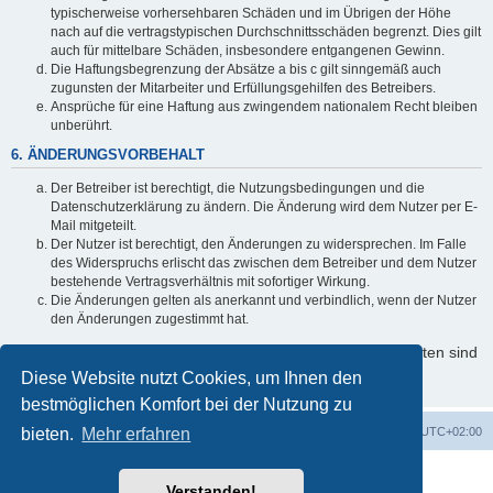
typischerweise vorhersehbaren Schäden und im Übrigen der Höhe
nach auf die vertragstypischen Durchschnittsschäden begrenzt. Dies gilt
auch für mittelbare Schäden, insbesondere entgangenen Gewinn.
Die Haftungsbegrenzung der Absätze a bis c gilt sinngemäß auch
zugunsten der Mitarbeiter und Erfüllungsgehilfen des Betreibers.
Ansprüche für eine Haftung aus zwingendem nationalem Recht bleiben
unberührt.
6. ÄNDERUNGSVORBEHALT
Der Betreiber ist berechtigt, die Nutzungsbedingungen und die
Datenschutzerklärung zu ändern. Die Änderung wird dem Nutzer per E-
Mail mitgeteilt.
Der Nutzer ist berechtigt, den Änderungen zu widersprechen. Im Falle
des Widerspruchs erlischt das zwischen dem Betreiber und dem Nutzer
bestehende Vertragsverhältnis mit sofortiger Wirkung.
Die Änderungen gelten als anerkannt und verbindlich, wenn der Nutzer
den Änderungen zugestimmt hat.
Informationen über den Umgang mit Ihren persönlichen Daten sind
in der Datenschutzerklärung enthalten.
Diese Website nutzt Cookies, um Ihnen den
bestmöglichen Komfort bei der Nutzung zu
bieten.
Startseite
Mehr erfahren
Foren-Übersicht
Alle Zeiten sind
UTC+02:00
Powered by
phpBB
® Forum Software © phpBB Limited
Verstanden!
Deutsche Übersetzung durch
phpBB.de