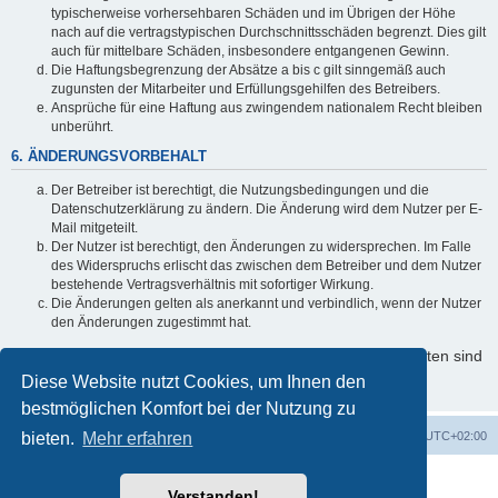
typischerweise vorhersehbaren Schäden und im Übrigen der Höhe
nach auf die vertragstypischen Durchschnittsschäden begrenzt. Dies gilt
auch für mittelbare Schäden, insbesondere entgangenen Gewinn.
Die Haftungsbegrenzung der Absätze a bis c gilt sinngemäß auch
zugunsten der Mitarbeiter und Erfüllungsgehilfen des Betreibers.
Ansprüche für eine Haftung aus zwingendem nationalem Recht bleiben
unberührt.
6. ÄNDERUNGSVORBEHALT
Der Betreiber ist berechtigt, die Nutzungsbedingungen und die
Datenschutzerklärung zu ändern. Die Änderung wird dem Nutzer per E-
Mail mitgeteilt.
Der Nutzer ist berechtigt, den Änderungen zu widersprechen. Im Falle
des Widerspruchs erlischt das zwischen dem Betreiber und dem Nutzer
bestehende Vertragsverhältnis mit sofortiger Wirkung.
Die Änderungen gelten als anerkannt und verbindlich, wenn der Nutzer
den Änderungen zugestimmt hat.
Informationen über den Umgang mit Ihren persönlichen Daten sind
in der Datenschutzerklärung enthalten.
Diese Website nutzt Cookies, um Ihnen den
bestmöglichen Komfort bei der Nutzung zu
bieten.
Startseite
Mehr erfahren
Foren-Übersicht
Alle Zeiten sind
UTC+02:00
Powered by
phpBB
® Forum Software © phpBB Limited
Verstanden!
Deutsche Übersetzung durch
phpBB.de