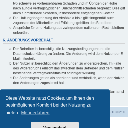
typischerweise vorhersehbaren Schäden und im Übrigen der Höhe
nach auf die vertragstypischen Durchschnittsschäden begrenzt. Dies gilt
auch für mittelbare Schäden, insbesondere entgangenen Gewinn.
Die Haftungsbegrenzung der Absätze a bis c gilt sinngemäß auch
zugunsten der Mitarbeiter und Erfüllungsgehilfen des Betreibers.
Ansprüche für eine Haftung aus zwingendem nationalem Recht bleiben
unberührt.
6. ÄNDERUNGSVORBEHALT
Der Betreiber ist berechtigt, die Nutzungsbedingungen und die
Datenschutzerklärung zu ändern. Die Änderung wird dem Nutzer per E-
Mail mitgeteilt.
Der Nutzer ist berechtigt, den Änderungen zu widersprechen. Im Falle
des Widerspruchs erlischt das zwischen dem Betreiber und dem Nutzer
bestehende Vertragsverhältnis mit sofortiger Wirkung.
Die Änderungen gelten als anerkannt und verbindlich, wenn der Nutzer
den Änderungen zugestimmt hat.
Informationen über den Umgang mit Ihren persönlichen Daten sind
in der Datenschutzerklärung enthalten.
Diese Website nutzt Cookies, um Ihnen den
bestmöglichen Komfort bei der Nutzung zu
bieten.
Startseite
Mehr erfahren
Foren-Übersicht
Alle Zeiten sind
UTC+02:00
Powered by
phpBB
® Forum Software © phpBB Limited
Verstanden!
Deutsche Übersetzung durch
phpBB.de