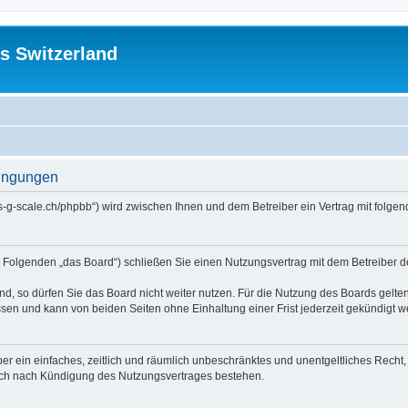
s Switzerland
dingungen
//us-g-scale.ch/phpbb“) wird zwischen Ihnen und dem Betreiber ein Vertrag mit fol
m Folgenden „das Board“) schließen Sie einen Nutzungsvertrag mit dem Betreiber d
, so dürfen Sie das Board nicht weiter nutzen. Für die Nutzung des Boards gelten 
sen und kann von beiden Seiten ohne Einhaltung einer Frist jederzeit gekündigt w
iber ein einfaches, zeitlich und räumlich unbeschränktes und unentgeltliches Rech
auch nach Kündigung des Nutzungsvertrages bestehen.