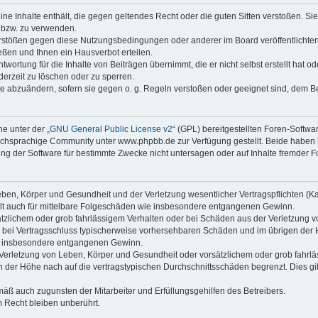
keine Inhalte enthält, die gegen geltendes Recht oder die guten Sitten verstoßen. Si
n bzw. zu verwenden.
erstößen gegen diese Nutzungsbedingungen oder anderer im Board veröffentlicht
ßen und Ihnen ein Hausverbot erteilen.
wortung für die Inhalte von Beiträgen übernimmt, die er nicht selbst erstellt hat 
derzeit zu löschen oder zu sperren.
äge abzuändern, sofern sie gegen o. g. Regeln verstoßen oder geeignet sind, dem 
e unter der „
GNU General Public License v2
“ (GPL) bereitgestellten Foren-Soft
chsprachige Community unter www.phpbb.de zur Verfügung gestellt. Beide haben ke
g der Software für bestimmte Zwecke nicht untersagen oder auf Inhalte fremder F
ben, Körper und Gesundheit und der Verletzung wesentlicher Vertragspflichten (Kard
gilt auch für mittelbare Folgeschäden wie insbesondere entgangenen Gewinn.
ätzlichem oder grob fahrlässigem Verhalten oder bei Schäden aus der Verletzung 
 die bei Vertragsschluss typischerweise vorhersehbaren Schäden und im übrigen de
wie insbesondere entgangenen Gewinn.
erletzung von Leben, Körper und Gesundheit oder vorsätzlichem oder grob fahrläs
der Höhe nach auf die vertragstypischen Durchschnittsschäden begrenzt. Dies gi
mäß auch zugunsten der Mitarbeiter und Erfüllungsgehilfen des Betreibers.
 Recht bleiben unberührt.