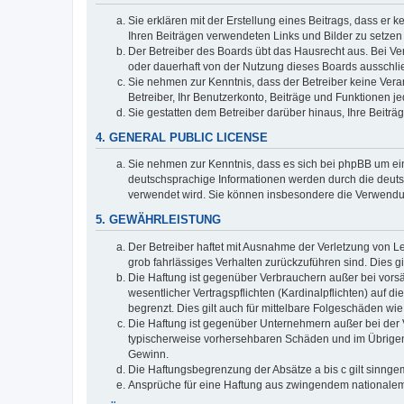
Sie erklären mit der Erstellung eines Beitrags, dass er 
Ihren Beiträgen verwendeten Links und Bilder zu setze
Der Betreiber des Boards übt das Hausrecht aus. Bei V
oder dauerhaft von der Nutzung dieses Boards ausschlie
Sie nehmen zur Kenntnis, dass der Betreiber keine Verant
Betreiber, Ihr Benutzerkonto, Beiträge und Funktionen je
Sie gestatten dem Betreiber darüber hinaus, Ihre Beitr
4. GENERAL PUBLIC LICENSE
Sie nehmen zur Kenntnis, dass es sich bei phpBB um ein
deutschsprachige Informationen werden durch die deuts
verwendet wird. Sie können insbesondere die Verwendun
5. GEWÄHRLEISTUNG
Der Betreiber haftet mit Ausnahme der Verletzung von Le
grob fahrlässiges Verhalten zurückzuführen sind. Dies 
Die Haftung ist gegenüber Verbrauchern außer bei vors
wesentlicher Vertragspflichten (Kardinalpflichten) auf
begrenzt. Dies gilt auch für mittelbare Folgeschäden 
Die Haftung ist gegenüber Unternehmern außer bei der V
typischerweise vorhersehbaren Schäden und im Übrigen 
Gewinn.
Die Haftungsbegrenzung der Absätze a bis c gilt sinnge
Ansprüche für eine Haftung aus zwingendem nationalem