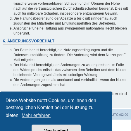
typischerweise vorhersehbaren Schäden und im Übrigen der Höhe
nach auf die vertragstypischen Durchschnittsschäden begrenzt. Dies gilt
auch für mittelbare Schäden, insbesondere entgangenen Gewinn.
Die Haftungsbegrenzung der Absätze a bis c gilt sinngemäß auch
zugunsten der Mitarbeiter und Erfüllungsgehilfen des Betreibers.
Ansprüche für eine Haftung aus zwingendem nationalem Recht bleiben
unberührt.
6. ÄNDERUNGSVORBEHALT
Der Betreiber ist berechtigt, die Nutzungsbedingungen und die
Datenschutzerklärung zu ändern. Die Änderung wird dem Nutzer per E-
Mail mitgeteilt.
Der Nutzer ist berechtigt, den Änderungen zu widersprechen. Im Falle
des Widerspruchs erlischt das zwischen dem Betreiber und dem Nutzer
bestehende Vertragsverhältnis mit sofortiger Wirkung.
Die Änderungen gelten als anerkannt und verbindlich, wenn der Nutzer
den Änderungen zugestimmt hat.
Informationen über den Umgang mit Ihren persönlichen Daten sind
in der Datenschutzerklärung enthalten.
Diese Website nutzt Cookies, um Ihnen den
bestmöglichen Komfort bei der Nutzung zu
bieten.
Startseite
Mehr erfahren
Foren-Übersicht
Alle Zeiten sind
UTC+02:00
Powered by
phpBB
® Forum Software © phpBB Limited
Verstanden!
Deutsche Übersetzung durch
phpBB.de