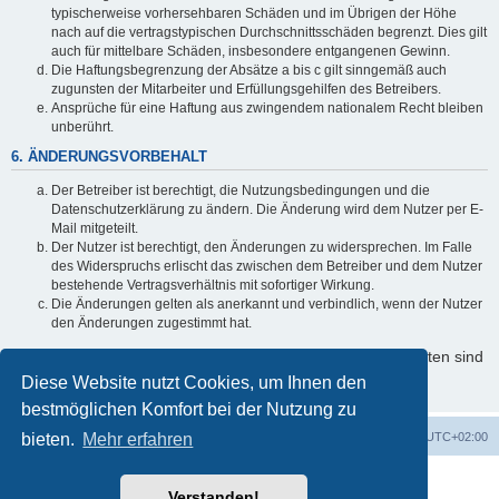
typischerweise vorhersehbaren Schäden und im Übrigen der Höhe
nach auf die vertragstypischen Durchschnittsschäden begrenzt. Dies gilt
auch für mittelbare Schäden, insbesondere entgangenen Gewinn.
Die Haftungsbegrenzung der Absätze a bis c gilt sinngemäß auch
zugunsten der Mitarbeiter und Erfüllungsgehilfen des Betreibers.
Ansprüche für eine Haftung aus zwingendem nationalem Recht bleiben
unberührt.
6. ÄNDERUNGSVORBEHALT
Der Betreiber ist berechtigt, die Nutzungsbedingungen und die
Datenschutzerklärung zu ändern. Die Änderung wird dem Nutzer per E-
Mail mitgeteilt.
Der Nutzer ist berechtigt, den Änderungen zu widersprechen. Im Falle
des Widerspruchs erlischt das zwischen dem Betreiber und dem Nutzer
bestehende Vertragsverhältnis mit sofortiger Wirkung.
Die Änderungen gelten als anerkannt und verbindlich, wenn der Nutzer
den Änderungen zugestimmt hat.
Informationen über den Umgang mit Ihren persönlichen Daten sind
in der Datenschutzerklärung enthalten.
Diese Website nutzt Cookies, um Ihnen den
bestmöglichen Komfort bei der Nutzung zu
bieten.
Startseite
Mehr erfahren
Foren-Übersicht
Alle Zeiten sind
UTC+02:00
Powered by
phpBB
® Forum Software © phpBB Limited
Verstanden!
Deutsche Übersetzung durch
phpBB.de