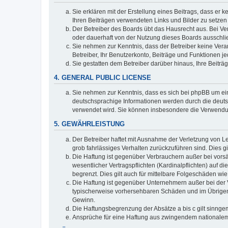
Sie erklären mit der Erstellung eines Beitrags, dass er 
Ihren Beiträgen verwendeten Links und Bilder zu setze
Der Betreiber des Boards übt das Hausrecht aus. Bei V
oder dauerhaft von der Nutzung dieses Boards ausschlie
Sie nehmen zur Kenntnis, dass der Betreiber keine Verant
Betreiber, Ihr Benutzerkonto, Beiträge und Funktionen je
Sie gestatten dem Betreiber darüber hinaus, Ihre Beitr
4. GENERAL PUBLIC LICENSE
Sie nehmen zur Kenntnis, dass es sich bei phpBB um ein
deutschsprachige Informationen werden durch die deuts
verwendet wird. Sie können insbesondere die Verwendun
5. GEWÄHRLEISTUNG
Der Betreiber haftet mit Ausnahme der Verletzung von Le
grob fahrlässiges Verhalten zurückzuführen sind. Dies 
Die Haftung ist gegenüber Verbrauchern außer bei vors
wesentlicher Vertragspflichten (Kardinalpflichten) auf
begrenzt. Dies gilt auch für mittelbare Folgeschäden 
Die Haftung ist gegenüber Unternehmern außer bei der V
typischerweise vorhersehbaren Schäden und im Übrigen 
Gewinn.
Die Haftungsbegrenzung der Absätze a bis c gilt sinnge
Ansprüche für eine Haftung aus zwingendem nationalem