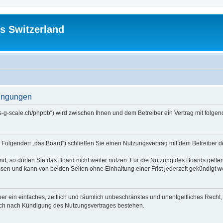
s Switzerland
dingungen
//us-g-scale.ch/phpbb“) wird zwischen Ihnen und dem Betreiber ein Vertrag mit fol
m Folgenden „das Board“) schließen Sie einen Nutzungsvertrag mit dem Betreiber d
, so dürfen Sie das Board nicht weiter nutzen. Für die Nutzung des Boards gelten 
sen und kann von beiden Seiten ohne Einhaltung einer Frist jederzeit gekündigt w
iber ein einfaches, zeitlich und räumlich unbeschränktes und unentgeltliches Rech
auch nach Kündigung des Nutzungsvertrages bestehen.