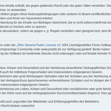
keine Inhalte enthält, die gegen geltendes Recht oder die guten Sitten verstoßen. Si
n bzw. zu verwenden.
erstößen gegen diese Nutzungsbedingungen oder anderer im Board veröffentlicht
ßen und Ihnen ein Hausverbot erteilen.
wortung für die Inhalte von Beiträgen übernimmt, die er nicht selbst erstellt hat 
derzeit zu löschen oder zu sperren.
äge abzuändern, sofern sie gegen o. g. Regeln verstoßen oder geeignet sind, dem 
e unter der „
GNU General Public License v2
“ (GPL) bereitgestellten Foren-Soft
chsprachige Community unter www.phpbb.de zur Verfügung gestellt. Beide haben ke
g der Software für bestimmte Zwecke nicht untersagen oder auf Inhalte fremder F
ben, Körper und Gesundheit und der Verletzung wesentlicher Vertragspflichten (Kard
gilt auch für mittelbare Folgeschäden wie insbesondere entgangenen Gewinn.
ätzlichem oder grob fahrlässigem Verhalten oder bei Schäden aus der Verletzung 
 die bei Vertragsschluss typischerweise vorhersehbaren Schäden und im übrigen de
wie insbesondere entgangenen Gewinn.
erletzung von Leben, Körper und Gesundheit oder vorsätzlichem oder grob fahrläs
der Höhe nach auf die vertragstypischen Durchschnittsschäden begrenzt. Dies gi
mäß auch zugunsten der Mitarbeiter und Erfüllungsgehilfen des Betreibers.
 Recht bleiben unberührt.