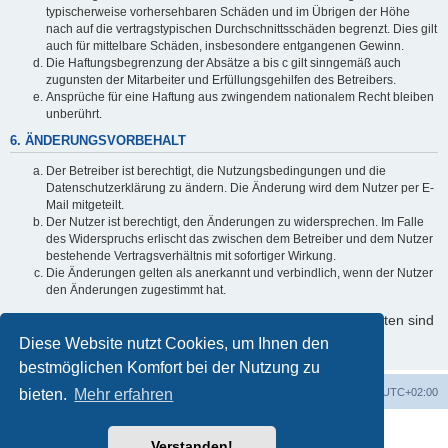
typischerweise vorhersehbaren Schäden und im Übrigen der Höhe
nach auf die vertragstypischen Durchschnittsschäden begrenzt. Dies gilt
auch für mittelbare Schäden, insbesondere entgangenen Gewinn.
Die Haftungsbegrenzung der Absätze a bis c gilt sinngemäß auch
zugunsten der Mitarbeiter und Erfüllungsgehilfen des Betreibers.
Ansprüche für eine Haftung aus zwingendem nationalem Recht bleiben
unberührt.
6. ÄNDERUNGSVORBEHALT
Der Betreiber ist berechtigt, die Nutzungsbedingungen und die
Datenschutzerklärung zu ändern. Die Änderung wird dem Nutzer per E-
Mail mitgeteilt.
Der Nutzer ist berechtigt, den Änderungen zu widersprechen. Im Falle
des Widerspruchs erlischt das zwischen dem Betreiber und dem Nutzer
bestehende Vertragsverhältnis mit sofortiger Wirkung.
Die Änderungen gelten als anerkannt und verbindlich, wenn der Nutzer
den Änderungen zugestimmt hat.
Informationen über den Umgang mit Ihren persönlichen Daten sind
in der Datenschutzerklärung enthalten.
Diese Website nutzt Cookies, um Ihnen den
bestmöglichen Komfort bei der Nutzung zu
bieten.
Startseite
Mehr erfahren
Foren-Übersicht
Alle Zeiten sind
UTC+02:00
Powered by
phpBB
® Forum Software © phpBB Limited
Verstanden!
Deutsche Übersetzung durch
phpBB.de