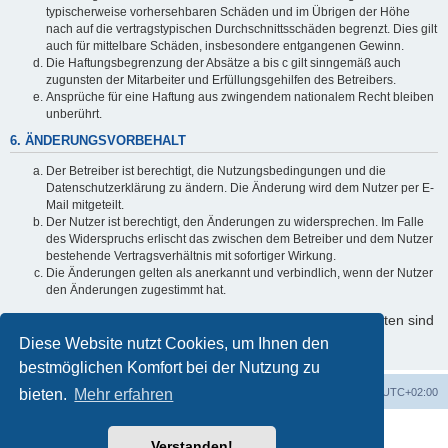
typischerweise vorhersehbaren Schäden und im Übrigen der Höhe
nach auf die vertragstypischen Durchschnittsschäden begrenzt. Dies gilt
auch für mittelbare Schäden, insbesondere entgangenen Gewinn.
Die Haftungsbegrenzung der Absätze a bis c gilt sinngemäß auch
zugunsten der Mitarbeiter und Erfüllungsgehilfen des Betreibers.
Ansprüche für eine Haftung aus zwingendem nationalem Recht bleiben
unberührt.
6. ÄNDERUNGSVORBEHALT
Der Betreiber ist berechtigt, die Nutzungsbedingungen und die
Datenschutzerklärung zu ändern. Die Änderung wird dem Nutzer per E-
Mail mitgeteilt.
Der Nutzer ist berechtigt, den Änderungen zu widersprechen. Im Falle
des Widerspruchs erlischt das zwischen dem Betreiber und dem Nutzer
bestehende Vertragsverhältnis mit sofortiger Wirkung.
Die Änderungen gelten als anerkannt und verbindlich, wenn der Nutzer
den Änderungen zugestimmt hat.
Informationen über den Umgang mit Ihren persönlichen Daten sind
in der Datenschutzerklärung enthalten.
Diese Website nutzt Cookies, um Ihnen den
bestmöglichen Komfort bei der Nutzung zu
bieten.
Startseite
Mehr erfahren
Foren-Übersicht
Alle Zeiten sind
UTC+02:00
Powered by
phpBB
® Forum Software © phpBB Limited
Verstanden!
Deutsche Übersetzung durch
phpBB.de