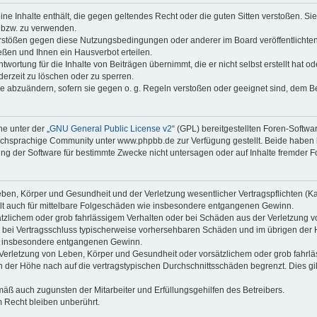
keine Inhalte enthält, die gegen geltendes Recht oder die guten Sitten verstoßen. Si
n bzw. zu verwenden.
erstößen gegen diese Nutzungsbedingungen oder anderer im Board veröffentlicht
ßen und Ihnen ein Hausverbot erteilen.
wortung für die Inhalte von Beiträgen übernimmt, die er nicht selbst erstellt hat 
derzeit zu löschen oder zu sperren.
äge abzuändern, sofern sie gegen o. g. Regeln verstoßen oder geeignet sind, dem 
e unter der „
GNU General Public License v2
“ (GPL) bereitgestellten Foren-Soft
chsprachige Community unter www.phpbb.de zur Verfügung gestellt. Beide haben ke
g der Software für bestimmte Zwecke nicht untersagen oder auf Inhalte fremder F
ben, Körper und Gesundheit und der Verletzung wesentlicher Vertragspflichten (Kard
gilt auch für mittelbare Folgeschäden wie insbesondere entgangenen Gewinn.
ätzlichem oder grob fahrlässigem Verhalten oder bei Schäden aus der Verletzung 
 die bei Vertragsschluss typischerweise vorhersehbaren Schäden und im übrigen de
wie insbesondere entgangenen Gewinn.
erletzung von Leben, Körper und Gesundheit oder vorsätzlichem oder grob fahrläs
der Höhe nach auf die vertragstypischen Durchschnittsschäden begrenzt. Dies gi
mäß auch zugunsten der Mitarbeiter und Erfüllungsgehilfen des Betreibers.
 Recht bleiben unberührt.