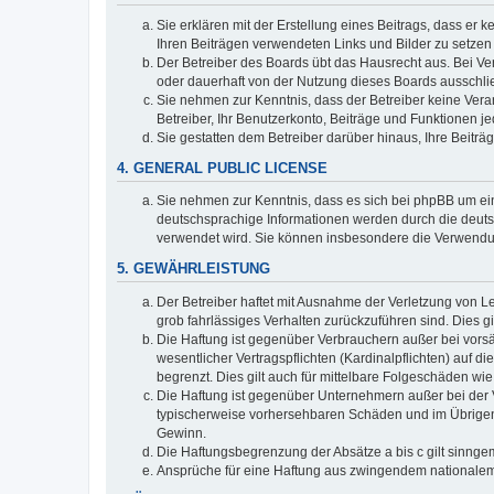
Sie erklären mit der Erstellung eines Beitrags, dass er 
Ihren Beiträgen verwendeten Links und Bilder zu setze
Der Betreiber des Boards übt das Hausrecht aus. Bei V
oder dauerhaft von der Nutzung dieses Boards ausschlie
Sie nehmen zur Kenntnis, dass der Betreiber keine Verant
Betreiber, Ihr Benutzerkonto, Beiträge und Funktionen je
Sie gestatten dem Betreiber darüber hinaus, Ihre Beitr
4. GENERAL PUBLIC LICENSE
Sie nehmen zur Kenntnis, dass es sich bei phpBB um ein
deutschsprachige Informationen werden durch die deuts
verwendet wird. Sie können insbesondere die Verwendun
5. GEWÄHRLEISTUNG
Der Betreiber haftet mit Ausnahme der Verletzung von Le
grob fahrlässiges Verhalten zurückzuführen sind. Dies 
Die Haftung ist gegenüber Verbrauchern außer bei vors
wesentlicher Vertragspflichten (Kardinalpflichten) auf
begrenzt. Dies gilt auch für mittelbare Folgeschäden 
Die Haftung ist gegenüber Unternehmern außer bei der V
typischerweise vorhersehbaren Schäden und im Übrigen 
Gewinn.
Die Haftungsbegrenzung der Absätze a bis c gilt sinnge
Ansprüche für eine Haftung aus zwingendem nationalem