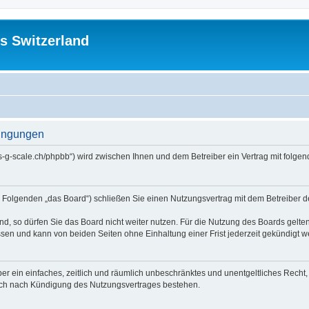
s Switzerland
dingungen
//us-g-scale.ch/phpbb“) wird zwischen Ihnen und dem Betreiber ein Vertrag mit fol
m Folgenden „das Board“) schließen Sie einen Nutzungsvertrag mit dem Betreiber d
, so dürfen Sie das Board nicht weiter nutzen. Für die Nutzung des Boards gelten 
sen und kann von beiden Seiten ohne Einhaltung einer Frist jederzeit gekündigt w
iber ein einfaches, zeitlich und räumlich unbeschränktes und unentgeltliches Rech
auch nach Kündigung des Nutzungsvertrages bestehen.