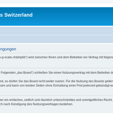
s Switzerland
dingungen
//us-g-scale.ch/phpbb“) wird zwischen Ihnen und dem Betreiber ein Vertrag mit fol
m Folgenden „das Board“) schließen Sie einen Nutzungsvertrag mit dem Betreiber d
, so dürfen Sie das Board nicht weiter nutzen. Für die Nutzung des Boards gelten 
sen und kann von beiden Seiten ohne Einhaltung einer Frist jederzeit gekündigt w
iber ein einfaches, zeitlich und räumlich unbeschränktes und unentgeltliches Rech
auch nach Kündigung des Nutzungsvertrages bestehen.