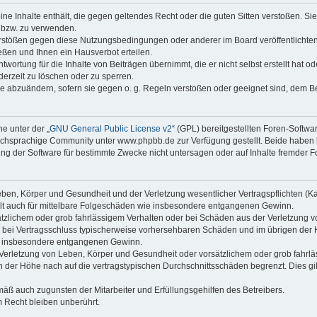
keine Inhalte enthält, die gegen geltendes Recht oder die guten Sitten verstoßen. Si
n bzw. zu verwenden.
erstößen gegen diese Nutzungsbedingungen oder anderer im Board veröffentlicht
ßen und Ihnen ein Hausverbot erteilen.
wortung für die Inhalte von Beiträgen übernimmt, die er nicht selbst erstellt hat 
derzeit zu löschen oder zu sperren.
äge abzuändern, sofern sie gegen o. g. Regeln verstoßen oder geeignet sind, dem 
e unter der „
GNU General Public License v2
“ (GPL) bereitgestellten Foren-Soft
chsprachige Community unter www.phpbb.de zur Verfügung gestellt. Beide haben ke
g der Software für bestimmte Zwecke nicht untersagen oder auf Inhalte fremder F
ben, Körper und Gesundheit und der Verletzung wesentlicher Vertragspflichten (Kard
gilt auch für mittelbare Folgeschäden wie insbesondere entgangenen Gewinn.
ätzlichem oder grob fahrlässigem Verhalten oder bei Schäden aus der Verletzung 
 die bei Vertragsschluss typischerweise vorhersehbaren Schäden und im übrigen de
wie insbesondere entgangenen Gewinn.
erletzung von Leben, Körper und Gesundheit oder vorsätzlichem oder grob fahrläs
der Höhe nach auf die vertragstypischen Durchschnittsschäden begrenzt. Dies gi
mäß auch zugunsten der Mitarbeiter und Erfüllungsgehilfen des Betreibers.
 Recht bleiben unberührt.