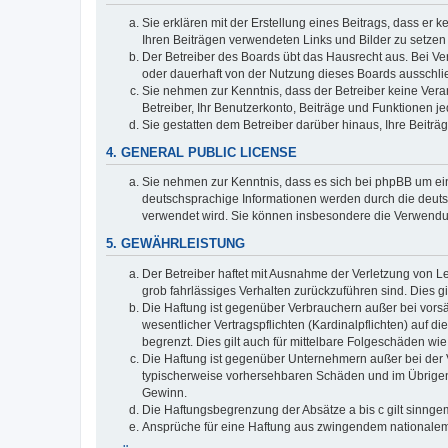
Sie erklären mit der Erstellung eines Beitrags, dass er 
Ihren Beiträgen verwendeten Links und Bilder zu setze
Der Betreiber des Boards übt das Hausrecht aus. Bei V
oder dauerhaft von der Nutzung dieses Boards ausschlie
Sie nehmen zur Kenntnis, dass der Betreiber keine Verant
Betreiber, Ihr Benutzerkonto, Beiträge und Funktionen je
Sie gestatten dem Betreiber darüber hinaus, Ihre Beitr
4. GENERAL PUBLIC LICENSE
Sie nehmen zur Kenntnis, dass es sich bei phpBB um ein
deutschsprachige Informationen werden durch die deuts
verwendet wird. Sie können insbesondere die Verwendun
5. GEWÄHRLEISTUNG
Der Betreiber haftet mit Ausnahme der Verletzung von Le
grob fahrlässiges Verhalten zurückzuführen sind. Dies 
Die Haftung ist gegenüber Verbrauchern außer bei vors
wesentlicher Vertragspflichten (Kardinalpflichten) auf
begrenzt. Dies gilt auch für mittelbare Folgeschäden 
Die Haftung ist gegenüber Unternehmern außer bei der V
typischerweise vorhersehbaren Schäden und im Übrigen 
Gewinn.
Die Haftungsbegrenzung der Absätze a bis c gilt sinnge
Ansprüche für eine Haftung aus zwingendem nationalem