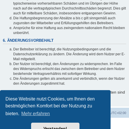
typischerweise vorhersehbaren Schäden und im Übrigen der Höhe
nach auf die vertragstypischen Durchschnittsschäden begrenzt. Dies gilt
auch für mittelbare Schäden, insbesondere entgangenen Gewinn.
Die Haftungsbegrenzung der Absätze a bis c gilt sinngemäß auch
zugunsten der Mitarbeiter und Erfüllungsgehilfen des Betreibers.
Ansprüche für eine Haftung aus zwingendem nationalem Recht bleiben
unberührt.
6. ÄNDERUNGSVORBEHALT
Der Betreiber ist berechtigt, die Nutzungsbedingungen und die
Datenschutzerklärung zu ändern. Die Änderung wird dem Nutzer per E-
Mail mitgeteilt.
Der Nutzer ist berechtigt, den Änderungen zu widersprechen. Im Falle
des Widerspruchs erlischt das zwischen dem Betreiber und dem Nutzer
bestehende Vertragsverhältnis mit sofortiger Wirkung.
Die Änderungen gelten als anerkannt und verbindlich, wenn der Nutzer
den Änderungen zugestimmt hat.
Informationen über den Umgang mit Ihren persönlichen Daten sind
in der Datenschutzerklärung enthalten.
Diese Website nutzt Cookies, um Ihnen den
bestmöglichen Komfort bei der Nutzung zu
bieten.
Startseite
Mehr erfahren
Foren-Übersicht
Alle Zeiten sind
UTC+02:00
Powered by
phpBB
® Forum Software © phpBB Limited
Verstanden!
Deutsche Übersetzung durch
phpBB.de