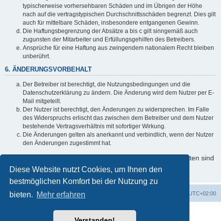
typischerweise vorhersehbaren Schäden und im Übrigen der Höhe
nach auf die vertragstypischen Durchschnittsschäden begrenzt. Dies gilt
auch für mittelbare Schäden, insbesondere entgangenen Gewinn.
Die Haftungsbegrenzung der Absätze a bis c gilt sinngemäß auch
zugunsten der Mitarbeiter und Erfüllungsgehilfen des Betreibers.
Ansprüche für eine Haftung aus zwingendem nationalem Recht bleiben
unberührt.
6. ÄNDERUNGSVORBEHALT
Der Betreiber ist berechtigt, die Nutzungsbedingungen und die
Datenschutzerklärung zu ändern. Die Änderung wird dem Nutzer per E-
Mail mitgeteilt.
Der Nutzer ist berechtigt, den Änderungen zu widersprechen. Im Falle
des Widerspruchs erlischt das zwischen dem Betreiber und dem Nutzer
bestehende Vertragsverhältnis mit sofortiger Wirkung.
Die Änderungen gelten als anerkannt und verbindlich, wenn der Nutzer
den Änderungen zugestimmt hat.
Informationen über den Umgang mit Ihren persönlichen Daten sind
in der Datenschutzerklärung enthalten.
Diese Website nutzt Cookies, um Ihnen den
bestmöglichen Komfort bei der Nutzung zu
bieten.
Startseite
Mehr erfahren
Foren-Übersicht
Alle Zeiten sind
UTC+02:00
Powered by
phpBB
® Forum Software © phpBB Limited
Verstanden!
Deutsche Übersetzung durch
phpBB.de