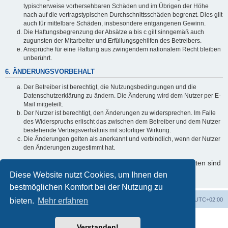
typischerweise vorhersehbaren Schäden und im Übrigen der Höhe
nach auf die vertragstypischen Durchschnittsschäden begrenzt. Dies gilt
auch für mittelbare Schäden, insbesondere entgangenen Gewinn.
Die Haftungsbegrenzung der Absätze a bis c gilt sinngemäß auch
zugunsten der Mitarbeiter und Erfüllungsgehilfen des Betreibers.
Ansprüche für eine Haftung aus zwingendem nationalem Recht bleiben
unberührt.
6. ÄNDERUNGSVORBEHALT
Der Betreiber ist berechtigt, die Nutzungsbedingungen und die
Datenschutzerklärung zu ändern. Die Änderung wird dem Nutzer per E-
Mail mitgeteilt.
Der Nutzer ist berechtigt, den Änderungen zu widersprechen. Im Falle
des Widerspruchs erlischt das zwischen dem Betreiber und dem Nutzer
bestehende Vertragsverhältnis mit sofortiger Wirkung.
Die Änderungen gelten als anerkannt und verbindlich, wenn der Nutzer
den Änderungen zugestimmt hat.
Informationen über den Umgang mit Ihren persönlichen Daten sind
in der Datenschutzerklärung enthalten.
Diese Website nutzt Cookies, um Ihnen den
bestmöglichen Komfort bei der Nutzung zu
bieten.
Startseite
Mehr erfahren
Foren-Übersicht
Alle Zeiten sind
UTC+02:00
Powered by
phpBB
® Forum Software © phpBB Limited
Verstanden!
Deutsche Übersetzung durch
phpBB.de