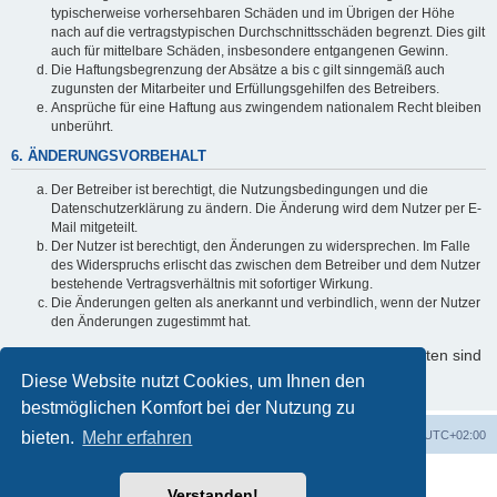
typischerweise vorhersehbaren Schäden und im Übrigen der Höhe
nach auf die vertragstypischen Durchschnittsschäden begrenzt. Dies gilt
auch für mittelbare Schäden, insbesondere entgangenen Gewinn.
Die Haftungsbegrenzung der Absätze a bis c gilt sinngemäß auch
zugunsten der Mitarbeiter und Erfüllungsgehilfen des Betreibers.
Ansprüche für eine Haftung aus zwingendem nationalem Recht bleiben
unberührt.
6. ÄNDERUNGSVORBEHALT
Der Betreiber ist berechtigt, die Nutzungsbedingungen und die
Datenschutzerklärung zu ändern. Die Änderung wird dem Nutzer per E-
Mail mitgeteilt.
Der Nutzer ist berechtigt, den Änderungen zu widersprechen. Im Falle
des Widerspruchs erlischt das zwischen dem Betreiber und dem Nutzer
bestehende Vertragsverhältnis mit sofortiger Wirkung.
Die Änderungen gelten als anerkannt und verbindlich, wenn der Nutzer
den Änderungen zugestimmt hat.
Informationen über den Umgang mit Ihren persönlichen Daten sind
in der Datenschutzerklärung enthalten.
Diese Website nutzt Cookies, um Ihnen den
bestmöglichen Komfort bei der Nutzung zu
bieten.
Startseite
Mehr erfahren
Foren-Übersicht
Alle Zeiten sind
UTC+02:00
Powered by
phpBB
® Forum Software © phpBB Limited
Verstanden!
Deutsche Übersetzung durch
phpBB.de