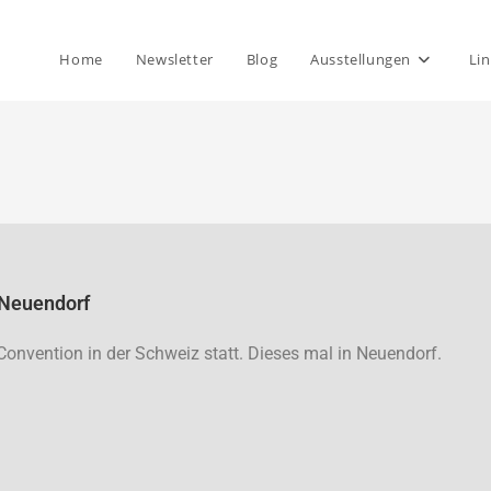
Home
Newsletter
Blog
Ausstellungen
Lin
 Neuendorf
 Convention in der Schweiz statt. Dieses mal in Neuendorf.