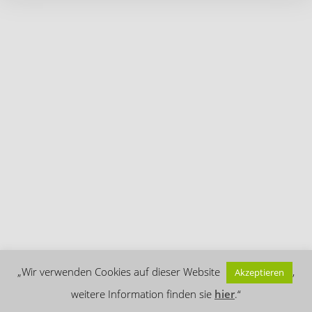
„Wir verwenden Cookies auf dieser Website
,
Akzeptieren
Datenschutz
weitere Information finden sie
hier
.“
© 2026 US G-Scale Friends Switzerland